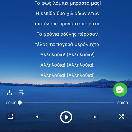
Το φως λάμπει μπροστά μας!
Η ελπίδα δύο χιλιάδων ετών
επιτέλους πραγματοποιείται.
Τα χρόνια οδύνης πέρασαν,
τέλος τα παγερά μερόνυχτα.
Αλληλούια! (Αλληλούια!)
Αλληλούια! (Αλληλούια!)
Αλληλούια! (Αλληλούια!)
Αλληλούια! (Αλληλούια!)
II
00:00
00:00
Λουλούδια ανθίζουν και ευωδιάζουν,
πουλιά τραγουδούν από ψηλά.
Τα καλά νέα διαδόθηκαν παντού.