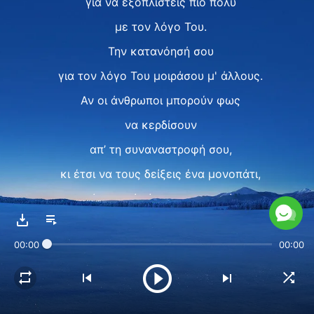
για να εξοπλιστείς πιο πολύ
με τον λόγο Του.
Την κατανόησή σου
για τον λόγο Του μοιράσου μ' άλλους.
Αν οι άνθρωποι μπορούν φως
να κερδίσουν
απ’ τη συναναστροφή σου,
κι έτσι να τους δείξεις ένα μονοπάτι,
τότε αυτό είναι πραγματικό,
είναι πρακτικό.
00:00
00:00
Η δουλειά σας,
προτεραιότητα επείγουσα
να εξοπλιστείτε με τον λόγο του Θεού.