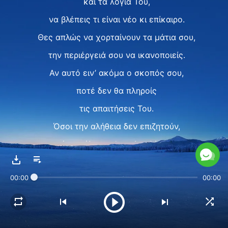
και τα λόγια Του,
να βλέπεις τι είναι νέο κι επίκαιρο.
Θες απλώς να χορταίνουν τα μάτια σου,
την περιέργειά σου να ικανοποιείς.
Αν αυτό ειν’ ακόμα ο σκοπός σου,
ποτέ δεν θα πληροίς
τις απαιτήσεις Του.
Όσοι την αλήθεια δεν επιζητούν,
μέχρι τέλους ν’ ακολουθήσουν
δεν μπορούν.
00:00
00:00
Ⅱ
Δεν είναι ότι ο Θεός δεν εργάζεται,
είν’ ότι οι άνθρωποι