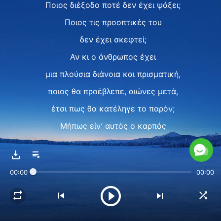
Ποιος διέξοδο ποτέ δεν έχει ψάξει;
Ποιος τις προοπτικές του
δεν έχει σκεφτεί;
Αν κι ο άνθρωπος έχει
μια πλούσια διάνοια και πρισματική,
ποιος θα προέβλεπε, αιώνες μετά,
έτσι πως θα κατέληγε το παρόν;
Μήπως είν’ αυτός ο καρπός
κι η πληρωμή του μεγάλου σου μόχθου;
Μήπως είν’ η όμορφη
00:00
00:00
εικόνα που οραματίστηκες;
Ποιος δεν λαμβάνει φροντίδα
στα μάτια του Παντοδύναμου;