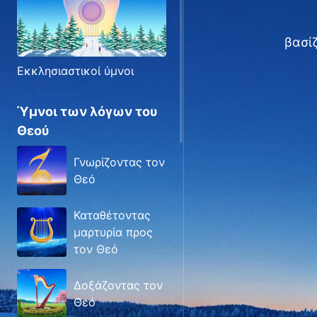
βασίζ
Εκκλησιαστικοί ύμνοι
Ύμνοι των λόγων του
Θεού
Γνωρίζοντας τον
Θεό
Καταθέτοντας
μαρτυρία προς
τον Θεό
Δοξάζοντας τον
Θεό