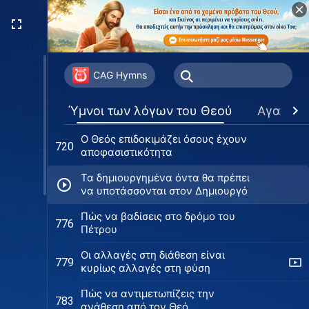
ζωή
Το απαραίτητο μονοπάτι προς τον
704
σεβασμό του Θεού και την
αποφυγή του κακού
Μόνο όποιος γνωρίζει τον Θεό
706
μπορεί να έχει τον φόφο Του και
CAG Hymns
να αποφεύγει το κακό
Το επιτευχθέν αποτέλεσμα του να
707
Ύμνοι των λόγων του Θεού
Αγαπημ
γνωρίζεις τον Θεό
Ο Θεός επιδοκιμάζει όσους έχουν
720
αποφασιστικότητα
Τα δημιουργημένα όντα θα πρέπει
να υποτάσσονται στον Δημιουργό
Πώς να βαδίσεις στο δρόμο του
776
Πέτρου
Οι αλλαγές στη διάθεση είναι
779
κυρίως αλλαγές στη φύση
Πώς να αντιμετωπίζεις την
783
ανάθεση από τον Θεό