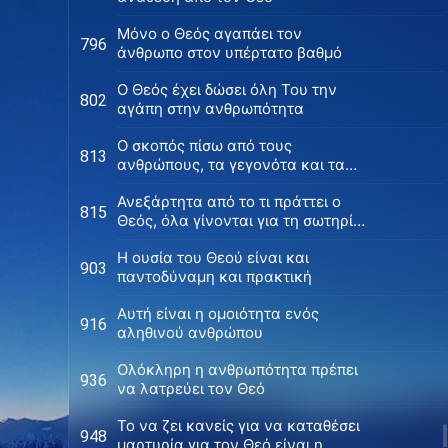
Μόνο ο Θεός αγαπάει τον
796
άνθρωπο στον υπέρτατο βαθμό
Ο Θεός έχει δώσει όλη Του την
802
αγάπη στην ανθρωπότητα
Ο σκοπός πίσω από τους
813
ανθρώπους, τα γεγονότα και τα
πράγματα που ρυθμίζει ο Θεός
Ανεξάρτητα από το τι πράττει ο
γύρω από τον άνθρωπο
815
Θεός, όλα γίνονται για τη σωτηρία
της ανθρωπότητας
Η ουσία του Θεού είναι και
903
παντοδύναμη και πρακτική
Αυτή είναι η ομοιότητα ενός
916
αληθινού ανθρώπου
Ολόκληρη η ανθρωπότητα πρέπει
936
να λατρεύει τον Θεό
Το να ζει κανείς για να καταθέσει
948
μαρτυρία για τον Θεό είναι η