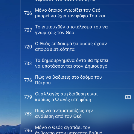
αποφυγή του κακού
Μόνο όποιος γνωρίζει τον Θεό
706
μπορεί να έχει τον φόφο Του και
να αποφεύγει το κακό
Το επιτευχθέν αποτέλεσμα του να
707
γνωρίζεις τον Θεό
Ο Θεός επιδοκιμάζει όσους έχουν
720
αποφασιστικότητα
Τα δημιουργημένα όντα θα πρέπει
733
να υποτάσσονται στον Δημιουργό
Πώς να βαδίσεις στο δρόμο του
776
Πέτρου
Οι αλλαγές στη διάθεση είναι
779
κυρίως αλλαγές στη φύση
Πώς να αντιμετωπίζεις την
783
ανάθεση από τον Θεό
Μόνο ο Θεός αγαπάει τον
796
άνθρωπο στον υπέρτατο βαθμό