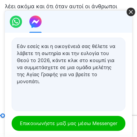
Εάν εσείς και η οικογένειά σας θέλετε να
λάβετε τη σωτηρία και την ευλογία του
Θεού το 2026, κάντε κλικ στο κουμπί για
να συμμετάσχετε σε μια ομάδα μελέτης
της Αγίας Γραφής για να βρείτε το
μονοπάτι.
Σημείο όγδοο: Θα έκαναν τους άλλους να υπακούν μόνο σ’ αυτούς, όχι στην αλήθεια ή στον Θεό (Μέρος πρώτο)
Επικοινωνήστε μαζί μας μέσω Messenger
00:20
01:18:44
Τι λέτε, είναι δύσκολο να συνεργαστείτε με