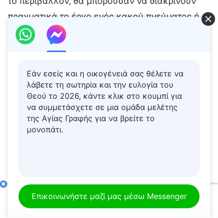
Εάν εσείς και η οικογένειά σας θέλετε να
λάβετε τη σωτηρία και την ευλογία του
Θεού το 2026, κάντε κλικ στο κουμπί για
να συμμετάσχετε σε μια ομάδα μελέτης
της Αγίας Γραφής για να βρείτε το
μονοπάτι.
Σημείο δέκατο πέμπτο: Δεν πιστεύουν στην ύπαρξη του Θεού και αρνούνται την ουσία του Χριστού (Μέρος πρώτο)
Επικοινωνήστε μαζί μας μέσω Messenger
00:00
01:00:52