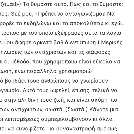
ομαι!») Το θυμάστε αυτό. Πώς και το θυμάστε;
σες, Θεέ μου, «Πρέπει να ανταγωνίζομαι! Να
ς φορές το εκδηλώνω και το αποκαλύπτω κι εγώ.
 τρόπος με τον οποίο εξέφρασες αυτά τα λόγια
τε μου άφησε αρκετά βαθιά εντύπωση.) Μερικές
ηλώσεις των αντίχριστων και τις διάφορες
 οι μέθοδοι που χρησιμοποιώ είναι εύκολο να
ύπωση, ενώ παράλληλα χρησιμοποιώ
τό βοηθάει τους ανθρώπους να γνωρίσουν
γνωσία. Αυτό τους ωφελεί, επίσης, τελικά να
 στην αληθινή τους ζωή, και είναι ακόμη πιο
των αντίχριστων, σωστά; (Σωστά.) Κάνατε μια
ι λεπτομέρειες συμπεριλαμβάνουν κι άλλα
πει να συνοψίζετε μια συναναστροφή αμέσως