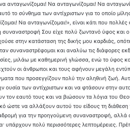
να ανταγωνίζομαι! Να ανταγωνίζομαι! Να ανταγωνίζ
αυτό το σύνθημα των αντίχριστων για το οποίο μίλη
ζομαι! Να ανταγωνίζομαι!», είναι κάτι που πολλέ
η συναναστροφή Σου είχε πολύ ζωντανό ύφος και ο
χούσε στην κατάσταση της δικής μου καρδιάς, οπό
ταν συναναστρέφομαι και αναλύω τις διάφορες εκδ
ίες, μιλάω με καθημερινή γλώσσα, ενώ το ύφος και
εχτούν οι άνθρωποι και τους αφήνουν μεγάλη εντ
γματα που προσεγγίζουν πολύ την αληθινή ζωή. Αυ
ην ουσία των αντίχριστων και να φτάσουν στην αυτο
ν τον εαυτό τους και να βιώσουν τα λόγια του Θεού
κό ώστε να αλλάξουν αυτού του είδους τη διάθεση 
αδρομή για την προηγούμενη συναναστροφή, αλλά ο
α· υπάρχουν πολύ περισσότερες λεπτομέρειες. Πρέ