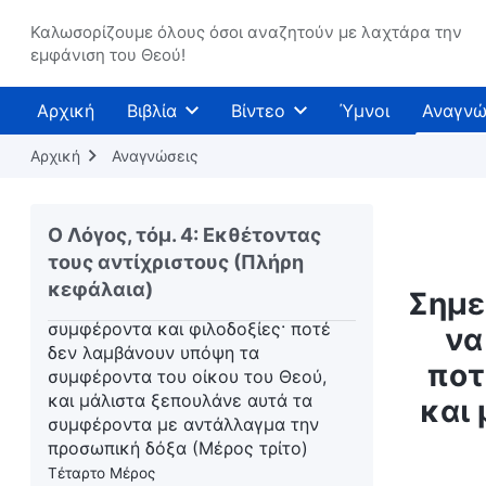
τους μόνο για να διακριθούν και να
Καλωσορίζουμε όλους όσοι αναζητούν με λαχτάρα την
τροφοδοτήσουν τα δικά τους
εμφάνιση του Θεού!
συμφέροντα και φιλοδοξίες· ποτέ
δεν λαμβάνουν υπόψη τα
συμφέροντα του οίκου του Θεού,
Αρχική
Βιβλία
Βίντεο
Ύμνοι
Αναγνώ
και μάλιστα ξεπουλάνε αυτά τα
Αρχική
συμφέροντα με αντάλλαγμα την
Αναγνώσεις
προσωπική δόξα (Μέρος τρίτο)
Τρίτο
Μέρος
Ο Λόγος, τόμ. 4: Εκθέτοντας
Σημείο ένατο: Κάνουν το καθήκον
τους αντίχριστους (Πλήρη
τους μόνο για να διακριθούν και να
κεφάλαια)
Σημε
τροφοδοτήσουν τα δικά τους
συμφέροντα και φιλοδοξίες· ποτέ
να
δεν λαμβάνουν υπόψη τα
ποτ
συμφέροντα του οίκου του Θεού,
και μάλιστα ξεπουλάνε αυτά τα
και
συμφέροντα με αντάλλαγμα την
προσωπική δόξα (Μέρος τρίτο)
Τέταρτο Μέρος