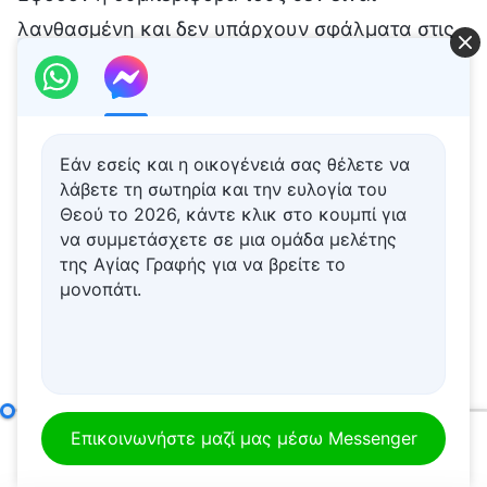
Εάν εσείς και η οικογένειά σας θέλετε να
λάβετε τη σωτηρία και την ευλογία του
Θεού το 2026, κάντε κλικ στο κουμπί για
να συμμετάσχετε σε μια ομάδα μελέτης
της Αγίας Γραφής για να βρείτε το
μονοπάτι.
Σημείο δέκατο: Σιχαίνονται την αλήθεια, παραβιάζουν απροκάλυπτα τις αρχές και περιφρονούν τις διευθετήσεις του οίκου του Θεού (Μέρος έκτο)
Επικοινωνήστε μαζί μας μέσω Messenger
00:00
40:08