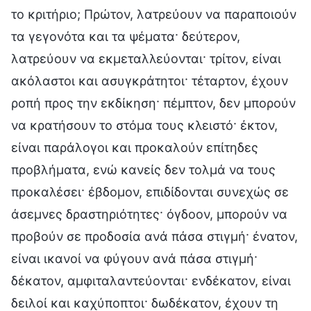
το κριτήριο; Πρώτον, λατρεύουν να παραποιούν
τα γεγονότα και τα ψέματα· δεύτερον,
λατρεύουν να εκμεταλλεύονται· τρίτον, είναι
ακόλαστοι και ασυγκράτητοι· τέταρτον, έχουν
ροπή προς την εκδίκηση· πέμπτον, δεν μπορούν
να κρατήσουν το στόμα τους κλειστό· έκτον,
είναι παράλογοι και προκαλούν επίτηδες
προβλήματα, ενώ κανείς δεν τολμά να τους
προκαλέσει· έβδομον, επιδίδονται συνεχώς σε
άσεμνες δραστηριότητες· όγδοον, μπορούν να
προβούν σε προδοσία ανά πάσα στιγμή· ένατον,
είναι ικανοί να φύγουν ανά πάσα στιγμή·
δέκατον, αμφιταλαντεύονται· ενδέκατον, είναι
δειλοί και καχύποπτοι· δωδέκατον, έχουν τη