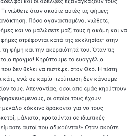
ι αδελφοί και οι αδελφές εξαναγκάζουν τους
Τι νιώθετε όταν ακούτε αυτές τις φήμες;
ανάκτηση. Πόσο αγανακτισμένοι νιώθετε;
ήμες και να μαλώσετε μαζί τους ή ακόμη και να
 φήμες στρέφονται κατά της εκκλησίας· στην
τη φήμη και την ακεραιότητά του. Όταν τις
έτοιο πράγμα! Κηρύττουμε το ευαγγέλιο
ου δεν θέλει να πιστέψει στον Θεό. Η πίστη
ι κάτι, ενώ σε καμία περίπτωση δεν κάνουμε
ίον τους. Απεναντίας, όσοι από εμάς κηρύττουν
ρησκευόμενους, οι οποίοι τους έχουν
ν μεγάλο κόκκινο δράκοντα για να τους
ετοί, μάλιστα, κρατούνται σε ιδιωτικές
είμαστε αυτοί που αδικούνται!» Όταν ακούτε