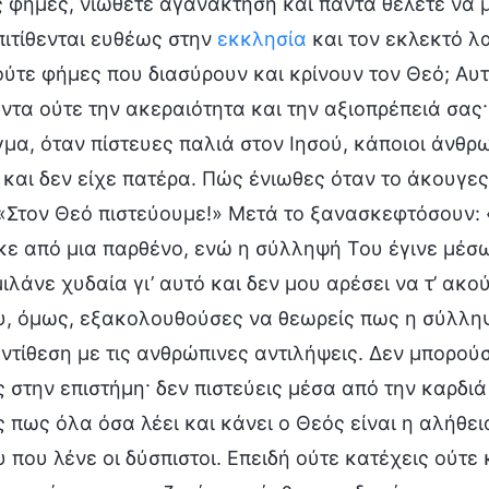
ς φήμες, νιώθετε αγανάκτηση και πάντα θέλετε να μ
ιτίθενται ευθέως στην
εκκλησία
και τον εκλεκτό λ
ύτε φήμες που διασύρουν και κρίνουν τον Θεό; Αυτ
τα ούτε την ακεραιότητα και την αξιοπρέπειά σας·
μα, όταν πίστευες παλιά στον Ιησού, κάποιοι άνθρ
και δεν είχε πατέρα. Πώς ένιωθες όταν το άκουγε
«Στον Θεό πιστεύουμε!» Μετά το ξανασκεφτόσουν: 
ε από μια παρθένο, ενώ η σύλληψή Του έγινε μέσω 
μιλάνε χυδαία γι’ αυτό και δεν μου αρέσει να τ’ α
υ, όμως, εξακολουθούσες να θεωρείς πως η σύλλη
ντίθεση με τις ανθρώπινες αντιλήψεις. Δεν μπορούσ
ς στην επιστήμη· δεν πιστεύεις μέσα από την καρδι
ς πως όλα όσα λέει και κάνει ο Θεός είναι η αλήθει
 που λένε οι δύσπιστοι. Επειδή ούτε κατέχεις ούτε