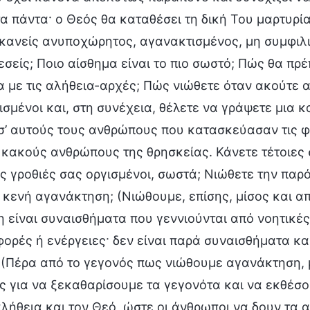
α πάντα· ο Θεός θα καταθέσει τη δική Του μαρτυρί
 κανείς ανυποχώρητος, αγανακτισμένος, μη συμφιλι
εσείς; Ποιο αίσθημα είναι το πιο σωστό; Πώς θα πρ
με τις αλήθεια-αρχές; Πώς νιώθετε όταν ακούτε αυ
σμένοι και, στη συνέχεια, θέλετε να γράψετε μια 
 σ’ αυτούς τους ανθρώπους που κατασκεύασαν τις 
 κακούς ανθρώπους της θρησκείας. Κάνετε τέτοιες 
ς γροθιές σας οργισμένοι, σωστά; Νιώθετε την παρό
 κενή αγανάκτηση; (Νιώθουμε, επίσης, μίσος και απ
 είναι συναισθήματα που γεννιούνται από νοητικές
ορές ή ενέργειες· δεν είναι παρά συναισθήματα κα
. (Πέρα από το γεγονός πως νιώθουμε αγανάκτηση,
 για να ξεκαθαρίσουμε τα γεγονότα και να εκθέσου
αλήθεια και τον Θεό, ώστε οι άνθρωποι να δουν τα 