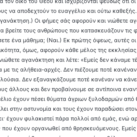
α τον οίκο του Θεού και ισχυρίζονται ψευδώς ότι ο
ς να αποδεχτούν το ευαγγέλιο και ούτω καθεξής. 
αγανάκτηση.) Οι φήμες σάς αφορούν και νιώθετε αγ
α βρείτε τους ανθρώπους που κατασκευάζουν τις φ
ετε ένα μάθημα; (Ναι.) Εκ πρώτης όψεως, αυτές οι
κότητα, όμως, αφορούν κάθε μέλος της εκκλησίας, 
νιώθετε αγανάκτηση και λέτε: «Εμείς δεν κάναμε τ
με τις αλήθεια-αρχές. Δεν πιέζουμε ποτέ κανέναν π
ελούσια. Δεν εξαναγκάζουμε ποτέ κανέναν να κάνε
υς άλλους και δεν προβαίνουμε σε αντίποινα εναντ
γέλιο έχουν πέσει θύματα άγριων ξυλοδαρμών από θ
λει στην αστυνομία και τους έχουν παραδώσει στο
ι· έχουν φυλακιστεί πάρα πολλοί από εμάς, ενώ αρκ
 που έχουν οργανωθεί από θρησκευόμενους. Εμείς 