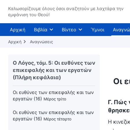
Καλωσορίζουμε όλους όσοι αναζητούν με λαχτάρα την
Οι ευθύνες των επικεφαλής και των
εμφάνιση του Θεού!
εργατών (15)
Μέρος τέταρτο
Αρχική
Βιβλία
Βίντεο
Ύμνοι
Αναγνώ
Οι ευθύνες των επικεφαλής και των
εργατών (15)
Μέρος πέμπτο
Αρχική
Αναγνώσεις
Οι ευθύνες των επικεφαλής και των
εργατών (16)
Μέρος πρώτο
Ο Λόγος, τόμ. 5: Οι ευθύνες των
επικεφαλής και των εργατών
Οι ευθύνες των επικεφαλής και των
(Πλήρη κεφάλαια)
εργατών (16)
Οι 
Μέρος δεύτερο
Οι ευθύνες των επικεφαλής και των
εργατών (16)
Μέρος τρίτο
Γ. Πώς 
θρησκε
Οι ευθύνες των επικεφαλής και των
εργατών (16)
Μέρος τέταρτο
Η κινεζ