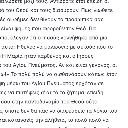
αλώσετε μαζί τους. Αντιδράτε έτσι επειδή οι
αό του Θεού και τους διασύρουν. Πώς νιώθετε
ές οι φήμες δεν θίγουν τα προσωπικά σας
 είναι φήμες που αφορούν τον Θεό. Για
ωποι έλεγαν ότι ο Ιησούς γεννήθηκε από μια
ς αυτό; Ήθελες να μαλώσεις με αυτούς που το
«Η Μαρία ήταν παρθένος και ο Ιησούς
του Αγίου Πνεύματος. Αν και είναι γεγονός, οι
κούω!» Το πολύ πολύ να αισθανόσουν κάπως έτσι·
ψη μέσω του Αγίου Πνεύματος ερχόταν σε
ες να πιστέψεις σ’ αυτό το ζήτημα, επειδή
ά σου στην παντοδυναμία του Θεού ούτε
α, οπότε δεν θα πας να διαψεύσεις τα λόγια του
 και κατανοείς την αλήθεια, το πολύ πολύ να