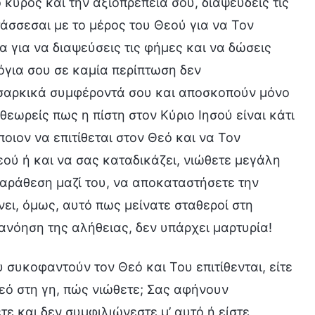
 κύρος και την αξιοπρέπειά σου, διαψεύδεις τις
τάσσεσαι με το μέρος του Θεού για να Τον
α για να διαψεύσεις τις φήμες και να δώσεις
λόγια σου σε καμία περίπτωση δεν
α σαρκικά συμφέροντά σου και αποσκοπούν μόνο
θεωρείς πως η πίστη στον Κύριο Ιησού είναι κάτι
οιον να επιτίθεται στον Θεό και να Τον
Θεού ή και να σας καταδικάζει, νιώθετε μεγάλη
παράθεση μαζί του, να αποκαταστήσετε την
ει, όμως, αυτό πως μείνατε σταθεροί στη
τανόηση της αλήθειας, δεν υπάρχει μαρτυρία!
 συκοφαντούν τον Θεό και Του επιτίθενται, είτε
εό στη γη, πώς νιώθετε; Σας αφήνουν
τε και δεν συμφιλιώνεστε μ’ αυτό ή είστε