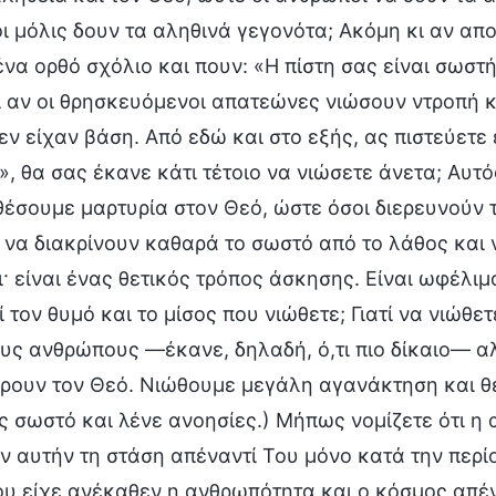
 μόλις δουν τα αληθινά γεγονότα; Ακόμη κι αν απ
να ορθό σχόλιο και πουν: «Η πίστη σας είναι σωστή.
ι αν οι θρησκευόμενοι απατεώνες νιώσουν ντροπή 
εν είχαν βάση. Από εδώ και στο εξής, ας πιστεύετε 
», θα σας έκανε κάτι τέτοιο να νιώσετε άνετα; Αυτό
έσουμε μαρτυρία στον Θεό, ώστε όσοι διερευνούν τ
να διακρίνουν καθαρά το σωστό από το λάθος και ν
· είναι ένας θετικός τρόπος άσκησης. Είναι ωφέλιμ
 τον θυμό και το μίσος που νιώθετε; Γιατί να νιώθ
υς ανθρώπους —έκανε, δηλαδή, ό,τι πιο δίκαιο— αλ
ύρουν τον Θεό. Νιώθουμε μεγάλη αγανάκτηση και 
 σωστό και λένε ανοησίες.) Μήπως νομίζετε ότι η
ν αυτήν τη στάση απέναντί Του μόνο κατά την περ
υ είχε ανέκαθεν η ανθρωπότητα και ο κόσμος απένα