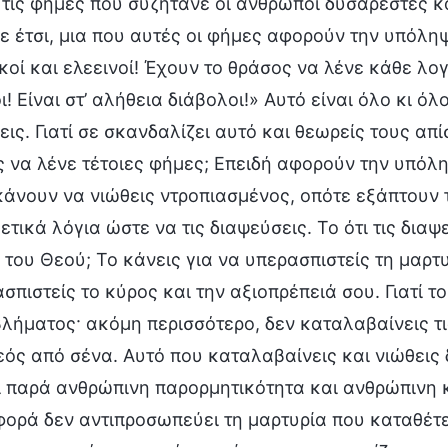
 τις φήμες που συζητάνε οι άνθρωποι δυσάρεστες κ
ε έτσι, μια που αυτές οι φήμες αφορούν την υπόληψή
κοί και ελεεινοί! Έχουν το θράσος να λένε κάθε λογ
ι! Είναι στ’ αλήθεια διάβολοι!» Αυτό είναι όλο κι ό
ις. Γιατί σε σκανδαλίζει αυτό και θεωρείς τους απ
 να λένε τέτοιες φήμες; Επειδή αφορούν την υπόλ
κάνουν να νιώθεις ντροπιασμένος, οπότε εξάπτουν 
ετικά λόγια ώστε να τις διαψεύσεις. Το ότι τις δι
 του Θεού; Το κάνεις για να υπερασπιστείς τη μαρτυ
σπιστείς το κύρος και την αξιοπρέπειά σου. Γιατί το
λήματος· ακόμη περισσότερο, δεν καταλαβαίνεις τι
εός από σένα. Αυτό που καταλαβαίνεις και νιώθεις 
αι παρά ανθρώπινη παρορμητικότητα και ανθρώπινη
ορά δεν αντιπροσωπεύει τη μαρτυρία που καταθέτεις