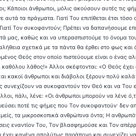
ι; Κάποιοι άνθρωποι, μόλις ακούσουν αυτές τις φή
ε αυτά τα πράγματα. Γιατί Του επιτίθεται έτσι τόσο
Γιατί Τον συκοφαντούν; Πρέπει να δαπανήσουμε επ
ά μας, καθώς και να υπερασπιστούμε το όνομα του
αλήθεια σχετικά με τα πάντα θα έρθει στο φως και 
ένος Θεός στον οποίο πιστεύουμε είναι ο ένας αλ
ι καθόλου λάθος!» Άλλοι σκέφτονται: «Ο Θεός έχει
και κακοί άνθρωποι και διάβολοι ξέρουν πολύ καλά 
ς συνεχίζουν να συκοφαντούν τον Θεό και να Του ε
λλοι, πάλι, λένε: «Οι άνθρωποι μπορούν να λένε ό,
ψεύσει ποτέ τις φήμες που Τον συκοφαντούν· δεν απ
εμείς, τα μικροσκοπικά ανθρώπινα όντα; Η ανθρωπ
σεις εναντίον Του, Τον βλασφημούσε και Τον απέρριπ
ν έχει κανένα απολύτως παράπονο και συνεχίζει ν