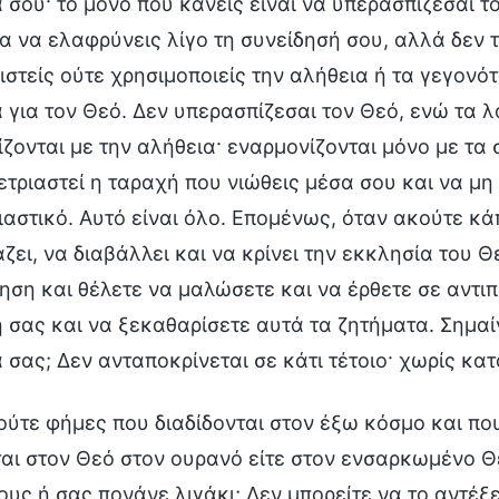
 σου· το μόνο που κάνεις είναι να υπερασπίζεσαι το
α να ελαφρύνεις λίγο τη συνείδησή σου, αλλά δεν 
στείς ούτε χρησιμοποιείς την αλήθεια ή τα γεγονότ
 για τον Θεό. Δεν υπερασπίζεσαι τον Θεό, ενώ τα 
ζονται με την αλήθεια· εναρμονίζονται μόνο με τ
ετριαστεί η ταραχή που νιώθεις μέσα σου και να μη 
ιαστικό. Αυτό είναι όλο. Επομένως, όταν ακούτε κάπ
ζει, να διαβάλλει και να κρίνει την εκκλησία του 
ση και θέλετε να μαλώσετε και να έρθετε σε αντι
σας και να ξεκαθαρίσετε αυτά τα ζητήματα. Σημαίν
 σας; Δεν ανταποκρίνεται σε κάτι τέτοιο· χωρίς κα
ύτε φήμες που διαδίδονται στον έξω κόσμο και που
ται στον Θεό στον ουρανό είτε στον ενσαρκωμένο Θ
υς ή σας πονάνε λιγάκι; Δεν μπορείτε να το αντέξε