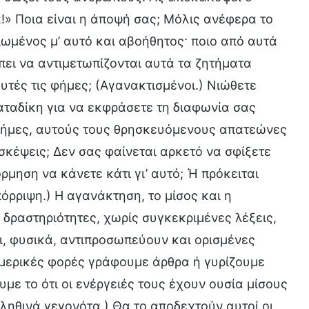
α!» Ποια είναι η άποψή σας; Μόλις ανέφερα το
ωμένος μ’ αυτό και αβοήθητος· ποιο από αυτά
έπει να αντιμετωπίζονται αυτά τα ζητήματα
τές τις φήμες; (Αγανακτισμένοι.) Νιώθετε
καταδίκη για να εκφράσετε τη διαφωνία σας
φήμες, αυτούς τους θρησκευόμενους απατεώνες
σκέψεις; Δεν σας φαίνεται αρκετό να σφίξετε
ρμηση να κάνετε κάτι γι’ αυτό; Ή πρόκειται
όρριψη.) Η αγανάκτηση, το μίσος και η
 δραστηριότητες, χωρίς συγκεκριμένες λέξεις,
ι, φυσικά, αντιπροσωπεύουν και ορισμένες
 μερικές φορές γράφουμε άρθρα ή γυρίζουμε
με το ότι οι ενέργειές τους έχουν ουσία μίσους
αληθινά γεγονότα.) Θα το αποδεχτούν αυτοί οι