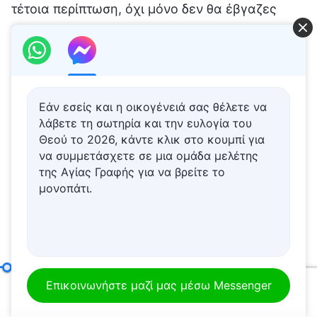
Εάν εσείς και η οικογένειά σας θέλετε να
λάβετε τη σωτηρία και την ευλογία του
Θεού το 2026, κάντε κλικ στο κουμπί για
να συμμετάσχετε σε μια ομάδα μελέτης
της Αγίας Γραφής για να βρείτε το
μονοπάτι.
Πώς να επιδιώκει κανείς την αλήθεια (9)
Μέρος πέμπτο
Επικοινωνήστε μαζί μας μέσω Messenger
00:20
55:42