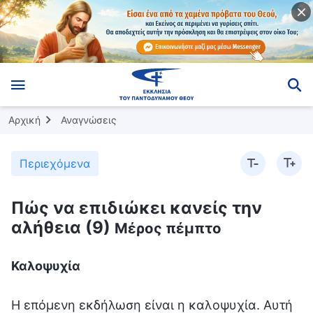
Αρχική
Αναγνώσεις
Περιεχόμενα
Πώς να επιδιώκει κανείς την
αλήθεια (9)
Μέρος πέμπτο
Καλοψυχία
Η επόμενη εκδήλωση είναι η καλοψυχία. Αυτή η εκδήλωση είναι μια αρετή της ανθρώπινης φύσης. Μετά από τόση συζήτηση, φτάσαμε επιτέλους σε μια αρετή της ανθρώπινης φύσης· πραγματικά, δεν υπάρχουν πολλές αρετές της ανθρώπινης φύσης. Η καλοψυχία είναι ένα είδος αρετής της ανθρώπινης φύσης. Εφόσον πρόκειται για αρετή, πρέπει να μιλήσουμε λεπτομερώς γι’ αυτήν, επειδή οι περισσότεροι άνθρωποι δεν διαθέτουν τις εκδηλώσεις των λίγων αρετών της ανθρώπινης φύσης που μπορούν να έχουν οι άνθρωποι. Ας ρίξουμε, λοιπόν, μια ματιά· πού έγκεινται οι αρετές της καλοψυχίας; (Καλοψυχία σημαίνει να είναι κάποιος σχετικά αυθεντικός. Όταν χειρίζεται πράγματα, οι άλλοι νιώθουν σχετικά καθησυχασμένοι. Κουβαλάει ένα φορτίο για να χειριστεί καλά τις εργασίες που του εμπιστεύονται οι άλλοι.) (Οι καλόψυχοι άνθρωποι έχουν σχετικά καλή ηθική διαγωγή, λαμβάνουν υπόψη τους άλλους και σκέφτονται για λογαριασμό των άλλων.) Σκέφτονται για λογαριασμό των άλλων· τι ευγενής στάση! Τέτοιοι άνθρωποι είναι ευγενείς· είναι όμως τόσο ευγενές πράγμα η καλοψυχία; (Όχι.) Πολύ απλά, καλοψυχία έχει ένας άνθρωπος όταν οι σκέψεις του δεν είναι πολύ περίπλοκες, αλλά είναι σχετικά απλές και δεν είναι ύπουλες· όταν είναι γενναιόδωρος και δεν είναι σκληρός απέναντι στους άλλους, ενώ στις αλληλεπιδράσεις του μαζί τους, δεν υπολογίζει προσωπικά κέρδη και απώλειες. Κάποιος τον προσβάλλει κι εκείνος εκνευρίζεται για λίγο, αλλά έπειτα σκέφτεται: «Ξέχνα το» και παύει ν’ ασχολείται με το ζήτημα. Κάποιος του χρωστάει λεφτά για πολύ καιρό χωρίς να του τα ξεπληρώνει, κι εκείνος συλλογίζεται το εξής: «Είναι ντροπή να του ζητήσω να πληρώσει. Άλλωστε, περνάει δύσκολα, κι εκείνη την περίοδο εγώ ήμουν σε καλύτερη οικονομική κατάσταση από αυτόν. Δάνεισα τα χρήματα κι αυτό είναι όλο. Θα θεωρήσω ότι βοήθησα έναν φτωχό και τέλος». Όπως βλέπεις, οι σκέψεις του δείχνουν σχετική μεγαλοψυχία και ανεκτικότητα. Για παράδειγμα, όταν οι άλλοι τον παρεξηγούν, δεν τον πειράζει και δεν υπερασπίζεται τον εαυτό του. Όταν οι άλλοι τον κρίνουν και τον αποκαλούν ανόητο, δεν τον νοιάζει. Όταν κάνει το καθήκον του, δεν νιώθει ότι είναι κουραστικό, ενώ κάνει και πράγματα που οι άλλοι δεν είναι πρόθυμοι να κάνουν. Κάποιος τον κοροϊδεύει, λέγοντας: «Όλοι οι άλλοι ξεκουράζονται· γιατί, λοιπόν, εσύ εργάζεσαι ακόμη;» Εκείνος απαντάει: «Τι πειράζει να κάνω λίγη περισσότερη δουλειά; Δεν με εξαντλεί. Μα είναι όντως δυνατόν να εξαντληθεί κανείς απ’ τη δουλειά; Δεν πειράζει αν δεν το κάνουν άλλοι. Εφόσον εγώ μπορώ να το κάνω, θα κάνω λίγη περισσότερη δουλειά». Δεν μεγαλοποιεί τέτοια ζητήματα, κι αναλαμβάνει δράση για να κάνει το έργο. Δεν δίνει μεγάλη σημασία στα κέρδη και τις απώλειες ούτε ασχολείται ιδιαίτερα με την υπόληψη ή τη θέση. Ακόμη κι όταν υφίσταται ο ίδιος απώλειες, δεν το αναφέρει. Όταν οι άλλοι αντιμετωπίζουν δυσκολίες, εκείνος παίρνει την πρωτοβουλία να βοηθήσει. Όταν παρέχει βοήθεια, δεν έχει κάποια πρόθεση ή κάποιον σκοπό, κι αν οι άλλοι θέλουν να του ανταποδώσουν μια χάρη, εκείνος θεωρεί ότι το να βοηθήσει λίγο δεν είναι και κάτι σπουδαίο, αλλά είναι κάτι που οφείλει να κάνει. Ακόμη κι αν οι άλλοι δεν εκτιμούν τη βοήθειά του αφού τη δώσει, εκείνος δεν δίνει σημασία σε τέτοια πράγματα. Όταν έρθει η στιγμή να βοηθήσει τους άλλους, και πάλι θα βοηθήσει. Υπάρχουν πολλοί τέτοιοι άνθρωποι; (Όχι πολλοί.) Δεν υπάρχουν πολλοί τέτοιοι άνθρωποι. Παρόλο που είναι καλόψυχοι, έχουν κάποια όρια στον τρόπο με τον οποίο φέρονται. Για παράδειγμα, κάποιοι άνθρωποι θέλουν πάντα να εκμεταλλεύονται έναν τέτοιον άνθρωπο, περνώντας τον για ανόητο. Αφού τον εκμεταλλευτούν, του λένε κάποια ευχάριστα λόγια για να τον καλοπιάσουν και, μετά από λίγο, τον εκμεταλλεύονται ξανά. Όταν ο καλόψυχος άνθρωπος βλέπει ότι δεν πρόκειται να τελειώσει ποτέ αυτό, δεν το κάνει θέμα, δεν τσακώνεται μαζί τους ούτε προσπαθεί να τους λογικέψει. Μέσα του, ξέρει ότι τέτοιοι άνθρωποι δεν είναι καλοί κι ότι δεν πρέπει να έχει σχέσεις μαζί τους, οπότε από εκεί κι έπειτα τους αγνοεί. Ωστόσο, δεν τους κρίνει πίσω από την πλάτη τους. Στη χειρότερη περίπτωση, όταν κάποιος ρωτάει για έναν τέτοιον άνθρωπο, εκείνος λέει: «Αυτός ο άνθρωπος απλώς θέλει να εκμεταλλεύεται λίγο τις καταστάσεις προς όφελός του». Δεν υπερβάλλει ούτε κρίνει τους ανθρώπους εκδηλώνοντας παρορμητικότητα· απλώς μιλάει για το συγκεκριμένο ζήτημα. Η ανθρώπινη φύση των καλόψυχων ανθρώπων είναι πραγματικά αρκετά καλή. Η αρετή τους είναι ότι δεν μεγαλοποιούν τα πράγματα. Ό,τι κι αν κάνουν, δεν ενεργούν με παρορμητικότητα ή με βάση τα συναισθήματα ή τα αισθήματά τους· κάνουν μόνο αυτό που οφείλουν να κάνουν οι άνθρωποι και εκπληρώνουν τις ευθύνες που οφείλουν να εκπληρώνουν οι άνθρωποι. Στο πλαίσιο των κανονικών διαπροσωπικών σχέσεων, κάνουν αυτό που οφείλουν να κάνουν· όταν μπορούν να κάνουν κάτι, δίνουν τον καλύτερό τους εαυτό για να το κάνουν, πασχίζοντας να βοηθήσουν τους άλλους, και μάλιστα επιδεικνύοντας ειλικρίνεια και σοβαρότητα. Κάποιοι από αυτούς δεν ζητούν καν οποιαδήποτε ανταμοιβή, αλλά σκέφτονται: «Απλώς βάζω ένα χεράκι. Δεν χρειάζεται να νιώθεις ότι μου χρωστάς πολλά ούτε χρειάζεται να νιώθεις ότι δεν θα μπορέσεις ποτέ να με ξεπληρώσεις απλώς και μόνο επειδή μου χρωστάς αυτό το λίγο, ούτε χρειάζεται να φέρεσαι μονίμως με δουλικότητα και υπερβολικό σεβασμό απέναντί μου. Δεν είναι απαραίτητο». Τέτοιοι άνθρωποι έχουν την καλύτερη ανθρώπινη φύση ανάμεσα στους ανθρώπους. Δεν είναι ύπουλοι ούτε είναι σκληροί απέναντι στους άλλους. Είναι εγκάρδιοι κι έχουν μια καλοσυνάτη πλευρά στην ανθρώπινη φύση τους. Κάνουν ό,τι είναι ικανοί να κάνουν, δεν δίνουν μεγάλη σημασία στα προσωπικά κέρδη και τις απώλειες και δεν νοιάζονται ιδιαίτερα για τις ανταμοιβές. Αυτό είναι μια αρετή της ανθρώπινης φύσης. Κοιτάξτε γύρω σας και δείτε ποιος διαθέτει τέτοιες αρετές. Αν ένας άνθρωπος διαθέτει τέτοιο χαρακτήρα, τότε μπορεί να θεωρηθεί καλός και αξιοπρεπής άνθρωπος ανάμεσα στη διεφθαρμένη ανθρωπότητα. Δεν μεγαλοποιεί τα πράγματα, δεν είναι ύπουλος, δεν είναι σκληρός απέναντι στους άλλους και τους βοηθάει χωρίς να επιζητεί κάποιο κέρδος. Είναι ιδιαίτερα ανεκτικός απέναντι στους άλλους και φέρεται με πολλή μεγαλοψυχία. Τι σημαίνει να είναι κανείς πολύ μεγαλόψυχος; Σημαίνει να μη μεγαλοποιεί διαρκώς ασήμαντα θέματα και να μην τρέφει πικρία όταν οι άλλοι τον εκμεταλλεύονται. Αυτό σημαίνει να είναι κανείς μεγαλόψυχος, και είναι μια σημαντική αρετή της ανθρώπινης φύσης. Η καλοψυχία είναι επίσης μια αρετή, και ομοίως και η μεγαλοψυχία. Δεν είναι όπως οι άνθρωποι που είναι μικροπρεπείς, που έχουν την τάση να είναι καχύποπτοι, που είναι ευαίσθητοι και ισχυρογνώμονες· αυτοί οι άνθρωποι μεγαλοποιούν διαρκώς τα ασήμαντα ζητήματα, θυμώνουν για ψύλλου πήδημα, γίνονται έξαλλοι, παίρνουν μια τρομακτικά ψυχρή έκφραση, αγνοούν οποιονδήποτε τους μιλάει και δεν σκέφτονται τίποτε άλλο πέρα από το πώς θα εκδικηθούν τους άλλους. Τίποτε από αυτά δεν είναι πράγματα που πρέπει να έχουν οι κανονικοί άνθρωποι. Οι καλόψυχοι άνθρωποι δεν σκέφτονται τέτοια περίπλοκα ζητήματα ούτε σκέφτονται με καχυποψία απέναντι στους άλλους. Τα πάντα μέσα τους είναι αυτό που θα πρέπει να έχουν οι κανονικοί άνθρωποι· συνάδουν ιδίως με τη συνείδηση και τη λογική της ανθρώπινης φύσης, καθώς και με το πρότυπο του αισθήματος δικαίου και της καλοσύνης στην ανθρώπινη φύση. Όταν έρχεσαι σ’ επαφή μαζί τους, νιώθεις πολύ χαλαρός και θεωρείς ότι τα πράγματα είναι πολύ απλά· δεν υπάρχουν τόσα προβληματικά ζητήματα και δεν χρειάζεται να είσαι επιφυλακτικός απέναντι σε κάτι. Δεν χρειάζεται να κάνεις υποθέσεις για το τι σκέφτονται ή να προσπαθείς να μαντέψεις. Ακόμη κι αν τους πληγώσεις άθελά σου, δεν χρειάζεται ν’ ανησυχείς για τυχόν συνέπειες· ασφαλώς, δεν χρειάζεται να υποστείς και οποιεσδήποτε συνέπειες. Όταν είσαι θυμωμένος, είναι πιθανό να εκδηλώσεις παρορμητικότητα και να τους φωνάξεις κάποια σκληρά λόγια, κι εκείνη τη στιγμή θα τσακωθούν και θα μαλώσουν μαζί σου, αλλά, μετά τον τσακωμό, δεν κρατάνε κακία ούτε μηχανορραφούν εναντίον σου ή σε εκδικούνται. Δεν χρειάζεται ν’ ανησυχείς ότι αν αποκτήσουν θέση, θα σου δυσκολέψουν τη ζωή ή θα σου κάνουν διαρκώς παρατηρήσεις ούτε χρειάζεται ν’ ανησυχείς ότι θα σε βάλουν στόχο χωρίς λόγο. Δεν έχουν τέτοια πράγματα μέσα τους· είναι τόσο απλοί. Σε καμία περίπτωση δεν θα σου κρατούσαν κάτι μανιάτικο από εκείνο το σημείο και μετά. Μόλις λήξει το ζήτημα, έληξε. Μετά, όταν σου μιλάνε, σου φέρονται και πάλι κανονικά. Ακόμη κι αν ήταν θυμωμένοι εκείνη τη στιγμή και τσακώθηκαν μαζί σου, δεν σου κρατάνε κακία μετά. Ξέρουν ότι είπες απλώς κάποια λόγια από θυμό, και μπορούν να το καταλάβουν: «Ποιος δεν λέει κάποια σκληρά λόγια όταν είναι θυμωμένος; Δεν έγινε από πρόθεση. Εξάλλου, όλοι έχουμε διεφθαρμένες διαθέσεις, όλοι είμαστε κακόκεφοι κάποιες φορές κι όλοι έχουμε παρορμητικότητα. Μετά, εφόσον ηρεμήσουμε όλοι, παραδεχθούμε τα λάθη μας και αναλογιστούμε το γεγονός ότι αποκαλύψαμε διεφθαρμένες διαθέσεις και δεν ενεργήσαμε σύμφωνα με τις αρχές, δεν υπάρχει πρόβλημα». Θα σε συγχωρήσουν, σε αντίθεση με τους κακούς ανθρώπους που σε καταδιώκουν αδιάκοπα και δεν πρόκειται να σταματήσουν μέχρι να σε καταστρέψουν. Οι καλόψυχοι άνθρωποι γενικά δεν έχουν καρδιά που ζητά εκδίκηση. Αν κάνεις κάτι που τους προσβάλει, μερικές φορές μπορεί να σε μισήσουν, αλλά σε καμία περίπτωση δεν θα παραβίαζαν την ηθική της ανθρώπινης φύσης και δεν θα χρησιμοποιούσαν ποταπά μέσα για να σε βασανίσουν. Παρόλο που έχουν διεφθαρμένες διαθέσεις και μπορεί να πουν ή να κάνουν κάποια πράγματα με βάση αυτές τις διεφθαρμένες διαθέσεις —όπως ν’ αναφέρουν λάθη που έχεις κάνει στο παρελθόν ή να σε κλαδέψουν— δεν θα κατασκεύαζαν πράγματα από το πουθενά ούτε θα χρησιμοποιούσαν τη δύναμη που ασκούν για να σου επιτεθούν ή να σε εκδικηθούν. Ακόμη κι αν θελήσουν να σου επιτεθούν ή να σε εκδικηθούν κι έχουν μια τέτοια διεφθαρμένη διάθεση, επειδή η ανθρώπινη φύση τους διαθέτει την αρετή της καλοψυχίας, όταν θελήσουν να εκδικηθούν, θα συγκρατηθούν και θα είναι σε θέση να διατηρήσουν τα πράγματα στα σωστά όρια. Αν ένας διεφθαρμένος άνθρωπος με δύναμη μπορεί και πάλι να πετύχει αυτό το επίπεδο, αυτό είναι ήδη αρκετά αξιέπαινο. Οι περισσότεροι άνθρωποι, αν δεν διαθέτουν αυτήν