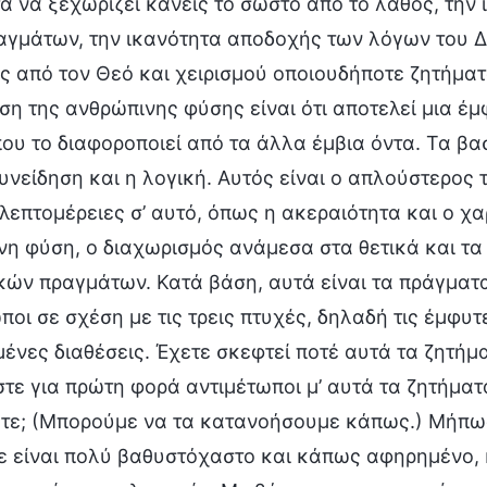
α να ξεχωρίζει κανείς το σωστό από το λάθος, την
αγμάτων, την ικανότητα αποδοχής των λόγων του Δ
 από τον Θεό και χειρισμού οποιουδήποτε ζητήματ
η της ανθρώπινης φύσης είναι ότι αποτελεί μια έ
ου το διαφοροποιεί από τα άλλα έμβια όντα. Τα βα
συνείδηση και η λογική. Αυτός είναι ο απλούστερος
λεπτομέρειες σ’ αυτό, όπως η ακεραιότητα και ο χα
η φύση, ο διαχωρισμός ανάμεσα στα θετικά και τα
κών πραγμάτων. Κατά βάση, αυτά είναι τα πράγματ
ποι σε σχέση με τις τρεις πτυχές, δηλαδή τις έμφυ
ένες διαθέσεις. Έχετε σκεφτεί ποτέ αυτά τα ζητήμ
στε για πρώτη φορά αντιμέτωποι μ’ αυτά τα ζητήματ
ε; (Μπορούμε να τα κατανοήσουμε κάπως.) Μήπως θ
ε είναι πολύ βαθυστόχαστο και κάπως αφηρημένο, 