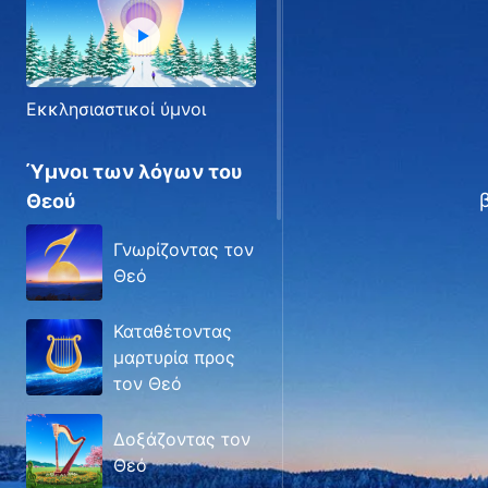
Εκκλησιαστικοί ύμνοι
Ύμνοι των λόγων του
Θεού
Γνωρίζοντας τον
Θεό
Καταθέτοντας
μαρτυρία προς
τον Θεό
Δοξάζοντας τον
Θεό