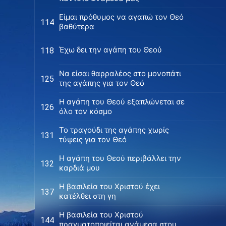
Είμαι πρόθυμος να αγαπώ τον Θεό
114
βαθύτερα
Έχω δει την αγάπη του Θεού
118
Να είσαι θαρραλέος στο μονοπάτι
125
της αγάπης για τον Θεό
Η αγάπη του Θεού εξαπλώνεται σε
126
όλο τον κόσμο
Το τραγούδι της αγάπης χωρίς
131
τύψεις για τον Θεό
Η αγάπη του Θεού περιβάλλει την
132
καρδιά μου
Η βασιλεία του Χριστού έχει
137
κατέλθει στη γη
Η βασιλεία του Χριστού
144
πραγματοποιείται ανάμεσα στους