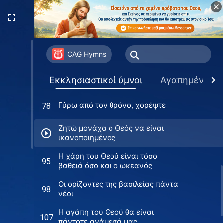
Ο Παντοδύναμος Θεός έχει
75
εμφανιστεί στην Ανατολή του
κόσμου
Η κρίση αφύπνισε την καρδιά μου
76
CAG Hymns
Ας δοξολογήσουμε την
77
Εκκλησιαστικοί ύμνοι
Αγαπημένα
ολοκλήρωση του σπουδαίου έργου
του Θεού
Γύρω από τον θρόνο, χορέψτε
78
Ζητώ μονάχα ο Θεός να είναι
ικανοποιημένος
Η χάρη του Θεού είναι τόσο
95
βαθειά όσο και ο ωκεανός
Οι ορίζοντες της βασιλείας πάντα
98
νέοι
Η αγάπη του Θεού θα είναι
107
πάντοτε ανάμεσά μας