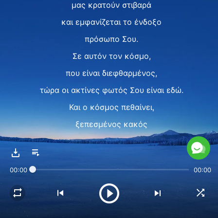
μας κρατούν στιβαρά
και εμφανίζεται το ένδοξο
πρόσωπο Σου.
Σε αυτόν τον κόσμο,
που είναι διεφθαρμένος,
τώρα οι ακτίνες φωτός Σου είναι εδώ.
Και ο κόσμος πεθαίνει,
ξεπεσμένος κακός
και κραυγάζει να έρθει ξανά
ο Σωτήρας.
00:00
00:00
Φέρνεις ελπίδα στην ανθρωπότητα
και ένα τέλος
σε δύο χιλιετίες αναμονής!