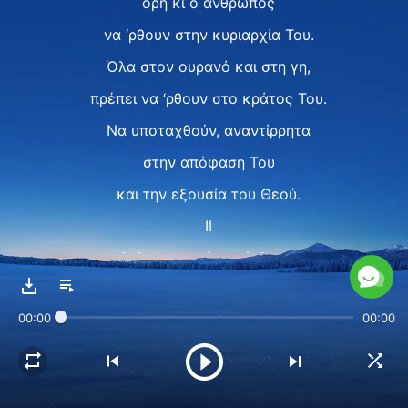
όρη κι ο άνθρωπος
να ‘ρθουν στην κυριαρχία Του.
Όλα στον ουρανό και στη γη,
πρέπει να ‘ρθουν στο κράτος Του.
Να υποταχθούν, αναντίρρητα
στην απόφαση Του
και την εξουσία του Θεού.
II
Ο Θεός τα πάντα έπλασε,
κι έτσι όλα τα κάνει
00:00
00:00
να υποταχθούν στο κράτος
και την κυριαρχία Του.
Όλα τα ελέγχει ο Θεός,