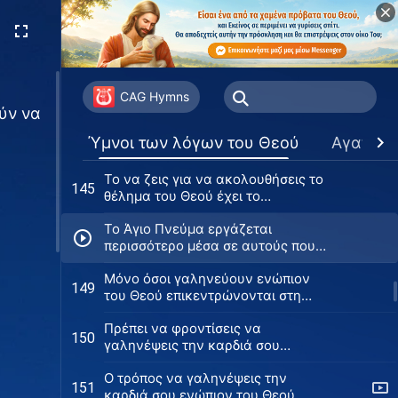
έργο του Αγίου Πνεύματος
Ακολούθησε το νέο έργο του Αγίου
141
Πνεύματος για να κερδίσεις τον
έπαινο του Θεού
Ακολουθείς το τωρινό έργο του
142
Θεού;
CAG Hymns
ύν να
Δεν μπορείς να μην ανταποκριθείς
144
Ύμνοι των λόγων του Θεού
Αγαπημ
στο θέλημα του Θεού
Το να ζεις για να ακολουθήσεις το
145
θέλημα του Θεού έχει το
μεγαλύτερο νόημα
Το Άγιο Πνεύμα εργάζεται
περισσότερο μέσα σε αυτούς που
λαχταρούν να γίνουν τέλειοι
Μόνο όσοι γαληνεύουν ενώπιον
149
του Θεού επικεντρώνονται στη
ζωή
Πρέπει να φροντίσεις να
150
γαληνέψεις την καρδιά σου
ενώπιον του Θεού
Ο τρόπος να γαληνέψεις την
151
καρδιά σου ενώπιον του Θεού