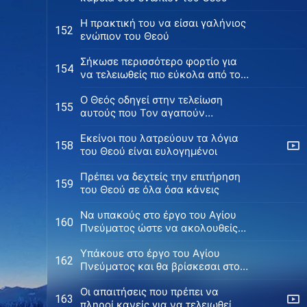
H πρακτική του να είσαι γαλήνιος
152
ενώπιον του Θεού
Σήκωσε περισσότερο φορτίο για
154
να τελειωθείς πιο εύκολα από τον
Θεό
Ο Θεός οδηγεί στην τελείωση
155
αυτούς που Τον αγαπούν
πραγματικά
Εκείνοι που λατρεύουν τα λόγια
158
του Θεού είναι ευλογημένοι
Πρέπει να δεχτείς την επιτήρηση
159
του Θεού σε όλα όσα κάνεις
Να υπακούς στο έργο του Αγίου
160
Πνεύματος ώστε να ακολουθείς
μέχρι τέλους
Υπάκουε στο έργο του Αγίου
162
Πνεύματος και θα βρίσκεσαι στο
μονοπάτι προς την τελείωση
Οι απαιτήσεις που πρέπει να
163
πληροί κανείς για να τελειωθεί