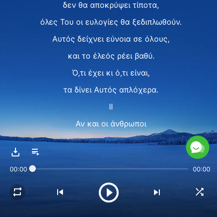
δεν θα αποκρύψει τίποτα,
όλες Του οι ευλογίες θα ξεδιπλωθούν.
Αυτός δείχνει εύνοια σε όλους,
και το έλεός ρέει βαθύ.
Ό,τι έχει κι ό,τι είναι,
τα δίνει Αυτός απλόχερα.
II
Αν και οι άνθρωποι
αγνοούν τις σκέψεις Του,
ο Θεός συνεχίζει
00:00
00:00
να τους οδηγεί στο φως,
τους προμηθεύει πάντοτε
βοηθώντας όλους τους να υπακούν,