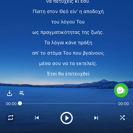
να πετύχεις κι εσύ.
Πίστη στον Θεό είν’ η αποδοχή
του λόγου Του
ως πραγματικότητας της ζωής.
Τα λόγια κάνε πράξη
απ’ το στόμα Του που βγαίνουν,
μέσα σου να τα εκτελείς.
Έτσι θα επιτευχθεί
ο στόχος του Θεού.
II
00:00
00:00
Φάε και πιες τον λόγο του Θεού
πραγματικά για να Τον γνωρίσεις,
για να Τον ικανοποιείς.