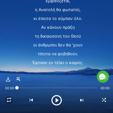
εμφανίζεται,
η Ανατολή θα φωτιστεί,
κι έπειτα το σύμπαν όλο.
Αν κάνουν πράξη
τη δικαιοσύνη του Θεού
οι άνθρωποι δεν θα ’χουν
τίποτα να φοβηθούν.
Έφτασε εν τέλει ο καιρός.
Αυτός θ’ αρχίσει να επιτελεί
το έργο του Θεού,
00:00
00:00
o Βασιλέας θα 'ναι Αυτός,
θα κυβερνήσει τους ανθρώπους.
Ο Θεός τώρα θα επιστρέψει