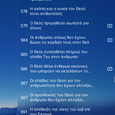
Η αγάπη και η ουσία του Θεού
578
είναι ανιδιοτελείς
Ο Θεός προμηθεύει σιωπηλά για
579
όλους
Οι άνθρωποι απλώς δεν έχουν
584
δώσει τις καρδιές τους στον Θεό
Ο Θεός εναποθέτει πλήρως την
585
ελπίδα Του στον άνθρωπο
Ο Θεός θέλει ένθερμα εκείνους
586
που μπορούν να εκτελέσουν το
θέλημά Του
Οι ελπίδες του Θεού για την
587
ανθρωπότητα δεν έχουν αλλάξει
(Έκδοση 1)
Οι προσδοκίες του Θεού για τον
587
άνθρωπο δεν έχουν αλλάξει
(Έκδοση 2)
Η απόδειξη της νίκης του Ιώβ επί
591
του Σατανά