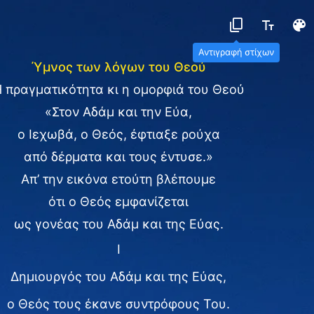
Αντιγραφή στίχων
Ύμνος των λόγων του Θεού
 πραγματικότητα κι η ομορφιά του Θεού
«Στον Αδάμ και την Εύα,
ο Ιεχωβά, ο Θεός, έφτιαξε ρούχα
από δέρματα και τους έντυσε.»
Απ’ την εικόνα ετούτη βλέπουμε
ότι ο Θεός εμφανίζεται
ως γονέας του Αδάμ και της Εύας.
Ⅰ
Δημιουργός του Αδάμ και της Εύας,
ο Θεός τους έκανε συντρόφους Του.