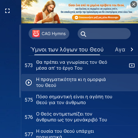
Ο Θεός ελπίζει να κερδίσει την
570
αληθινή πίστη και αγάπη του
ανθρώπου γι 'Αυτόν
Ο Θεός θεωρεί πολύτιμους όσους
571
ακούν και υπακούν σ' Αυτόν
CAG Hymns
Ο Θεός εστιάζει στην καρδιά του
572
Ύμνοι των λόγων του Θεού
Αγαπημ
ανθρώπου
Θα πρέπει να γνωρίσεις τον Θεό
573
μέσα απ' το έργο Του
Η πραγματικότητα κι η ομορφιά
του Θεού
Πόσο σημαντική είναι η αγάπη του
575
Θεού για τον άνθρωπο
Ο Θεός αντιμετωπίζει τον
576
άνθρωπο ως τον μονάκριβό Του
Η ουσία του Θεού υπάρχει
577
πραγματικά