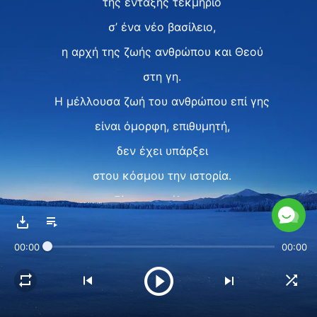
της ένταξης τεκμήριο
σ’ ένα νέο βασίλειο,
η αρχή της ζωής ανθρώπου και Θεού
στη γη.
Η μέλλουσα ζωή του ανθρώπου επί γης
είναι όμορφη, επιθυμητή,
δεν έχει υπάρξει
στου κόσμου την ιστορία.
Είναι αποτέλεσμα
έξι χιλιάδων χρόνων έργου.
00:00
00:00
Είναι αυτό που ο άνθρωπος
λαχταρά πιο πολύ,
η υπόσχεση του Θεού σ’ αυτόν.