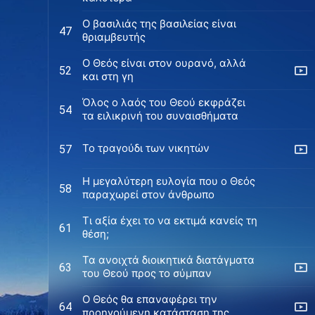
O βασιλιάς της βασιλείας είναι
47
θριαμβευτής
Ο Θεός είναι στον ουρανό, αλλά
52
και στη γη
Όλος ο λαός του Θεού εκφράζει
54
τα ειλικρινή του συναισθήματα
Το τραγούδι των νικητών
57
Η μεγαλύτερη ευλογία που ο Θεός
58
παραχωρεί στον άνθρωπο
Τι αξία έχει το να εκτιμά κανείς τη
61
θέση;
Τα ανοιχτά διοικητικά διατάγματα
63
του Θεού προς το σύμπαν
Ο Θεός θα επαναφέρει την
64
προηγούμενη κατάσταση της