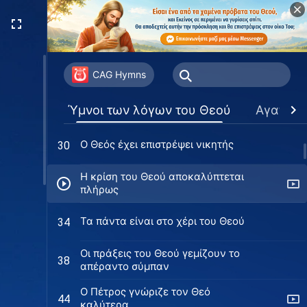
Η βασιλεία του Θεού έχει
21
εμφανιστεί επί γης
Οι επτά σάλπιγγες του Θεού ηχούν
22
ξανά
CAG Hymns
Ξεσηκωθείτε, συνεργαστείτε με
29
Ύμνοι των λόγων του Θεού
Αγαπημ
τον Θεό
Ο Θεός έχει επιστρέψει νικητής
30
Η κρίση του Θεού αποκαλύπτεται
πλήρως
Τα πάντα είναι στο χέρι του Θεού
34
Οι πράξεις του Θεού γεμίζουν το
38
απέραντο σύμπαν
Ο Πέτρος γνώριζε τον Θεό
44
καλύτερα