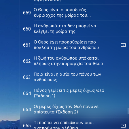
Ο Θεός είναι ο μοναδικός
659
κυρίαρχος της μοίρας του
ανθρώπου
Η ανθρωπότητα δεν μπορεί να
660
ελέγξει τη μοίρα της
Ο Θεός έχει προκαθορίσει προ
661
πολλού τη μοίρα του ανθρώπου
Η ζωή του ανθρώπου υπόκειται
662
πλήρως στην κυριαρχία του Θεού
Ποια είναι η αιτία του πόνου των
663
ανθρώπων;
Πόνος γεμίζει τις μέρες δίχως Θεό
664
(Έκδοση 1)
Οι μέρες δίχως τον Θεό πονάνε
664
απίστευτα (Έκδοση 2)
Τί πρέπει να επιδιώκουν όσοι
665
αγαπούν την αλήθεια