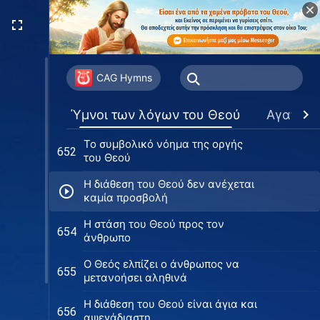
Ο Θεός διατηρεί την ύπαρξη του
649
ανθρώπου με τη δίκαιη διάθεσή
Του
Το σύμβολο της οργής του Θεού
650
CAG Hymns
Η προειδοποίηση για την
651
Ύμνοι των λόγων του Θεού
Αγαπημ
καταστροφή των Σοδόμων από
τον Θεό στην ανθρωπότητα
Το συμβολικό νόημα της οργής
652
του Θεού
Η διάθεση του Θεού δεν ανέχεται
καμία προσβολή
Η στάση του Θεού προς τον
654
άνθρωπο
Ο Θεός ελπίζει ο άνθρωπος να
655
μετανοήσει αληθινά
H διάθεση του Θεού είναι άγια και
656
αψεγάδιαστη