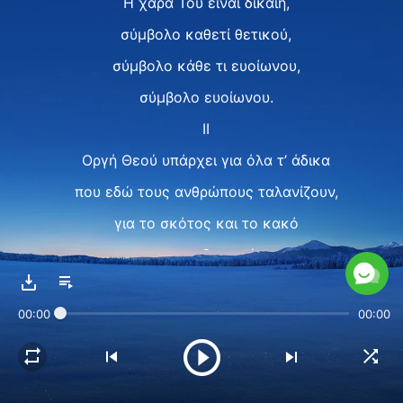
Η χαρά Του είναι δίκαιη,
σύμβολο καθετί θετικού,
σύμβολο κάθε τι ευοίωνου,
σύμβολο ευοίωνου.
II
Οργή Θεού υπάρχει για όλα τ’ άδικα
που εδώ τους ανθρώπους ταλανίζουν,
για το σκότος και το κακό
που τους διακατέχει
και για όλα όσα αποδιώχνουν
00:00
00:00
την αλήθεια,
για όλα όσα αντιμάχονται το καλό.
Η οργή Του είναι σύμβολο