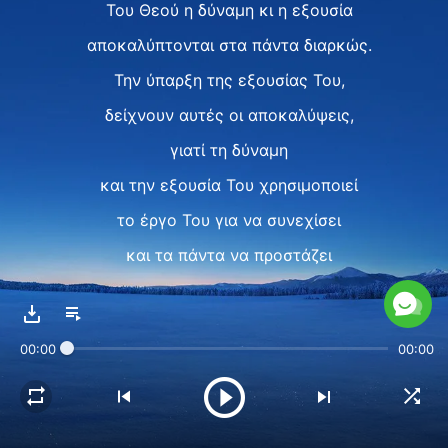
Του Θεού η δύναμη κι η εξουσία
αποκαλύπτονται στα πάντα διαρκώς.
Την ύπαρξη της εξουσίας Του,
δείχνουν αυτές οι αποκαλύψεις,
γιατί τη δύναμη
και την εξουσία Του χρησιμοποιεί
το έργο Του για να συνεχίσει
και τα πάντα να προστάζει
και να κυβερνά.
Τη δύναμή Του δεν αντικαθιστούν
00:00
00:00
οι αγγελιοφόροι ή οι άγγελοί Του.
Είν’ ο μόνος που ασκεί
δύναμη και εξουσία.