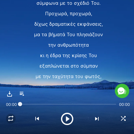
σύμφωνα με το σχέδιό Του.
Προχωρά, προχωρά,
δίχως δραματικές εκφάνσεις,
μα τα βήματά Του πλησιάζουν
την ανθρωπότητα
κι η έδρα της κρίσης Του
εξαπλώνεται στο σύμπαν
με την ταχύτητα του φωτός,
με την κάθοδο του θρόνου Του
ανάμεσά μας ν' ακολουθεί.
00:00
00:00
II
Τι μεγαλοπρεπής
και επιβλητική σκηνή.