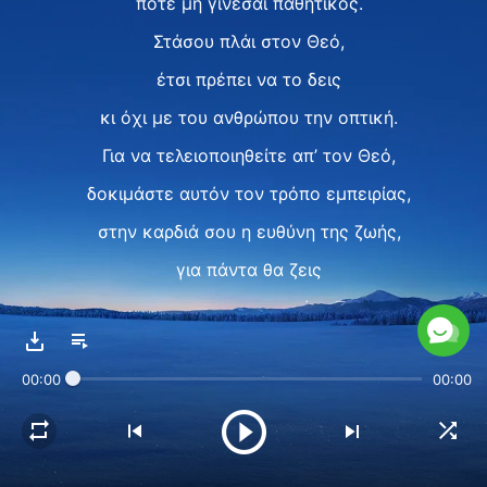
ποτέ μη γίνεσαι παθητικός.
Στάσου πλάι στον Θεό,
έτσι πρέπει να το δεις
κι όχι με του ανθρώπου την οπτική.
Για να τελειοποιηθείτε απ’ τον Θεό,
δοκιμάστε αυτόν τον τρόπο εμπειρίας,
στην καρδιά σου η ευθύνη της ζωής,
για πάντα θα ζεις
στο φως της παρουσίας Του,
δεν θα παρεκκλίνεις
00:00
00:00
απ’ την πρακτική σου.
Σπουδαίες προοπτικές θα σου δοθούν.
Υπάρχουν τόσες πολλές ευκαιρίες