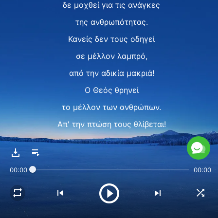
δε μοχθεί για τις ανάγκες
της ανθρωπότητας.
Κανείς δεν τους οδηγεί
σε μέλλον λαμπρό,
από την αδικία μακριά!
Ο Θεός θρηνεί
το μέλλον των ανθρώπων.
Απ' την πτώση τους θλίβεται!
Θλίβεται πολύ,
που βαδίζουν στον δρόμο,
00:00
00:00
που δεν έχει επιστροφή.
Επαναστάτησαν,
την καρδιά Του ράγισαν,