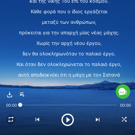
και της νίκης Του επί του κόσμου.
Κάθε φορά που ο ίδιος εργάζεται
μεταξύ των ανθρώπων,
πρόκειται για την απαρχή μίας νέας μάχης.
Χωρίς την αρχή νέου έργου,
δεν θα ολοκληρωνόταν το παλαιό έργο.
Και όταν δεν ολοκληρώνεται το παλαιό έργο,
αυτό αποδεικνύει ότι η μάχη με τον Σατανά
δεν έχει φτάσει ακόμη στο τέλος της.
Μόνο αν έλθει ο ίδιος ο Θεός
00:00
00:00
και επιτελέσει νέο έργο μεταξύ των ανθρώπων,
μπορεί ο άνθρωπος να απελευθερωθεί
ολοκληρωτικά από τη δύναμη του Σατανά