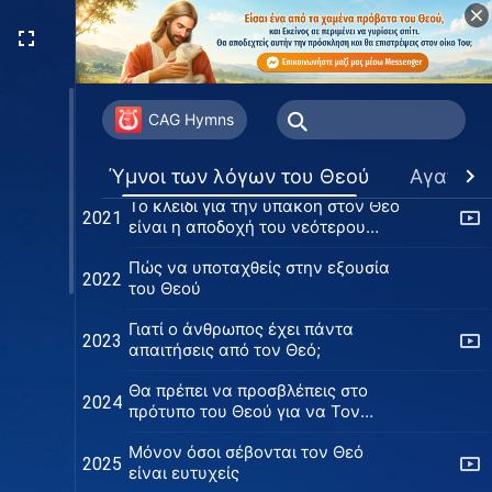
Διάβαζε τα λόγια του Θεού
2018
ανάλογα με τις καταστάσεις σου
Όσοι δεν κάνουν πράξη τον λόγο
2019
του Θεού θα εξαλειφθούν
CAG Hymns
Ο Θεός προ πολλού προετοίμασε
2020
τα πάντα για την ανθρωπότητα
Ύμνοι των λόγων του Θεού
Αγαπημ
Το κλειδί για την υπακοή στον Θεό
2021
είναι η αποδοχή του νεότερου
φωτός
Πώς να υποταχθείς στην εξουσία
2022
του Θεού
Γιατί ο άνθρωπος έχει πάντα
2023
απαιτήσεις από τον Θεό;
Θα πρέπει να προσβλέπεις στο
2024
πρότυπο του Θεού για να Τον
ικανοποιήσεις
Μόνον όσοι σέβονται τον Θεό
2025
είναι ευτυχείς