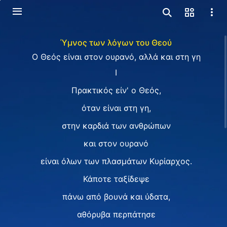
Ύμνος των λόγων του Θεού
Ο Θεός είναι στον ουρανό, αλλά και στη γη
I
Πρακτικός είν' ο Θεός,
όταν είναι στη γη,
στην καρδιά των ανθρώπων
και στον ουρανό
είναι όλων των πλασμάτων Κυρίαρχος.
Κάποτε ταξίδεψε
πάνω από βουνά και ύδατα,
αθόρυβα περπάτησε