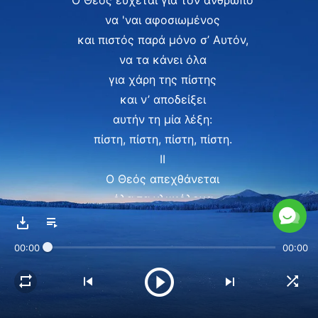
Ο Θεός εύχεται για τον άνθρωπο
να 'ναι αφοσιωμένος
και πιστός παρά μόνο σ’ Αυτόν,
να τα κάνει όλα
για χάρη της πίστης
και ν’ αποδείξει
αυτήν τη μία λέξη:
πίστη, πίστη, πίστη, πίστη.
ΙΙ
Ο Θεός απεχθάνεται
όλα τα γλυκόλογα
που χρησιμοποιείς
για να Τον χαροποιήσεις.
00:00
00:00
Γιατί πάντα σε αντιμετωπίζει
με ειλικρίνεια,
θέλει να ενεργείς απέναντί Του