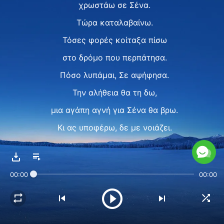
χρωστάω σε Σένα.
Τώρα καταλαβαίνω.
Τόσες φορές κοίταξα πίσω
στο δρόμο που περπάτησα.
Πόσο λυπάμαι, Σε αψήφησα.
Την αλήθεια θα τη δω,
μια αγάπη αγνή για Σένα θα βρω.
Κι ας υποφέρω, δε με νοιάζει.
Ω Θεέ μου!
Ⅱ
00:00
00:00
Η κρίση Σου με ξυπνά
και διακρίνω την αγάπη Σου.
Μόνο γνωρίζοντας