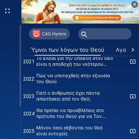
Διάβαζε τα λόγια του Θεού
2018
ανάλογα με τις καταστάσεις σου
Όσοι δεν κάνουν πράξη τον λόγο
2019
του Θεού θα εξαλειφθούν
CAG Hymns
Ο Θεός προ πολλού προετοίμασε
2020
τα πάντα για την ανθρωπότητα
Ύμνοι των λόγων του Θεού
Αγαπημ
Το κλειδί για την υπακοή στον Θεό
2021
είναι η αποδοχή του νεότερου
φωτός
Πώς να υποταχθείς στην εξουσία
2022
του Θεού
Γιατί ο άνθρωπος έχει πάντα
2023
απαιτήσεις από τον Θεό;
Θα πρέπει να προσβλέπεις στο
2024
πρότυπο του Θεού για να Τον
ικανοποιήσεις
Μόνον όσοι σέβονται τον Θεό
2025
είναι ευτυχείς