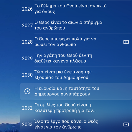
Το θέλημα του Θεού είναι ανοικτό
2026
για όλους
Ο Θεός είναι το αιώνιο στήριγμα
2027
του ανθρώπου
O Θεός υποφέρει πολύ για να
2028
σώσει τον άνθρωπο
Την αγάπη του Θεού δεν τη
2029
διαθέτει κανένα πλάσμα
Όλα είναι μια έκφανση της
2030
εξουσίας του Δημιουργού
Η εξουσία και η ταυτότητα του
Δημιουργού συνυπάρχουν
Οι ομιλίες του Θεού είναι η
2032
καλύτερη προτροπή για τον
άνθρωπο
Όλο το έργο που κάνει ο Θεός
2033
είναι για τον άνθρωπο