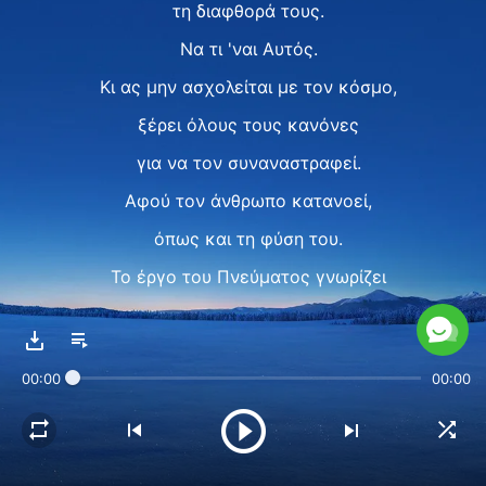
τη διαφθορά τους.
Να τι 'ναι Αυτός.
Κι ας μην ασχολείται με τον κόσμο,
ξέρει όλους τους κανόνες
για να τον συναναστραφεί.
Αφού τον άνθρωπο κατανοεί,
όπως και τη φύση του.
Το έργο του Πνεύματος γνωρίζει
του παρόντος και του παρελθόντος,
που μάτια ανθρώπων
00:00
00:00
δεν μπορούν να δουν
και που τα αυτιά τους
δεν μπορούν ν’ ακούσουν