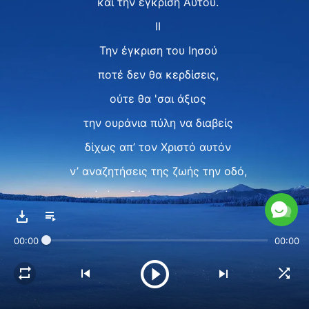
και την έγκριση Αυτού.
II
Την έγκριση του Ιησού
ποτέ δεν θα κερδίσεις,
ούτε θα 'σαι άξιος
την ουράνια πύλη να διαβείς
δίχως απ’ τον Χριστό αυτόν
ν’ αναζητήσεις της ζωής την οδό,
γιατί είσαι δέσμιος της ιστορίας,
μια μαριονέτα.
00:00
00:00
Ο Χριστός είναι η πύλη των ανθρώπων
για την βασιλεία στις έσχατες ημέρες,
να την προσπεράσει