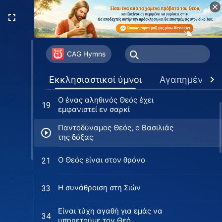
Βαδίζω στην Οδό του Βασιλείου
2
Εύχομαι να ήμουν με τον Θεό
9
κάθε μέρα
CAG Hymns
Η ζωή της εκκλησίας είναι τόσο
13
Εκκλησιαστικοί ύμνοι
Αγαπημένα
όμορφη
Ο ένας αληθινός Θεός έχει
19
εμφανιστεί εν σαρκί
Παντοδύναμος Θεός, ο Βασιλιάς
της δόξας
Ο Θεός είναι στον θρόνο
21
Η συνάθροιση στη Σιών
33
Είναι τύχη αγαθή για εμάς να
34
υπηρετούμε τον Θεό