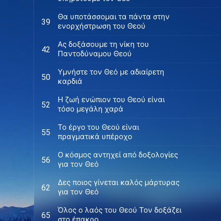
Θα υποτάσσομαι τα πάντα στην
39
ενορχήστρωση του Θεού
Ας δοξάσουμε τη νίκη του
42
Παντοδύναμου Θεού
Υμνήστε τον Θεό με αδιαίρετη
50
καρδιά
H ζωή ενώπιον του Θεού είναι
52
τόσο μεγάλη χαρά
Το έργο του Θεού είναι
55
πραγματικά υπέροχο
Ο κόσμος αντηχεί από δοξολογίες
56
για τον Θεό
Δες ποιος γίνεται καλός μάρτυρας
62
για τον Θεό
Όλος ο λαός του Θεού Τον δοξάζει
65
στο έπακρο