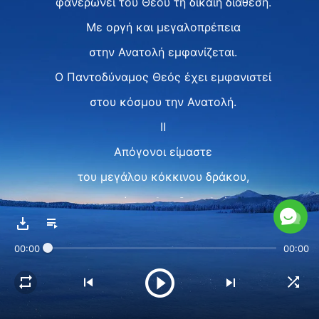
φανερώνει του Θεού τη δίκαιη διάθεση.
Με οργή και μεγαλοπρέπεια
στην Ανατολή εμφανίζεται.
Ο Παντοδύναμος Θεός έχει εμφανιστεί
στου κόσμου την Ανατολή.
Ⅱ
Απόγονοι είμαστε
του μεγάλου κόκκινου δράκου,
τυχεροί που θα εξυψωθούμε
ενώπιον του Θεού.
00:00
00:00
Η σωτηρία στις έσχατες ημέρες
στ’ αλήθεια είναι η εξύψωση
κι η χάρη Του.